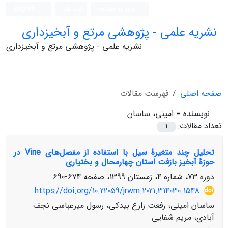
ورود به سامانه
ثبت نام
English
نشریه علمی - پژوهشی مرتع و آبخیزداری
نشریه علمی - پژوهشی مرتع و آبخیزداری
صفحه اصلی
فهرست مقالات
نویسنده =
امینی، ساسان
تعداد مقالات:
1
تحلیل چند متغیرۀ سیل با استفاده از مفصل‌های Vine در
حوزۀ آبخیز بازفت استان چهارمحال و بختیاری
دوره 73، شماره 4، زمستان 1399، صفحه
674-690
https://doi.org/10.22059/jrwm.2021.314030.1548
ساسان امینی، رفعت زارع بیدکی، رسول میرعباسی نجف
آبادی، مریم شفایی