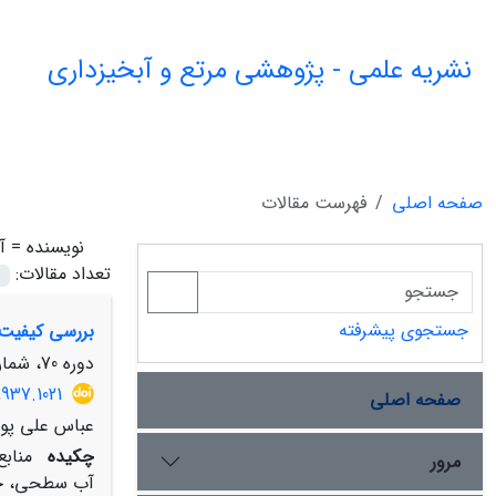
نشریه علمی - پژوهشی مرتع و آبخیزداری
صفحه اصلی
فهرست مقالات
نویسنده =
آ
تعداد مقالات:
جستجوی پیشرفته
بررسی کیفیت 
دوره 70، شماره 2، تابستان 1396، صفحه
8937.1021
صفحه اصلی
عباس علی پور،
چکیده
منابع
مرور
آب سطحی، حفر 