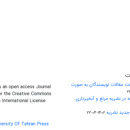
ات
ت مقالات نویسندگان به صورت
is an open access Journal
er the Creative Commons
 در نشریه مرتع و آبخیزداری
0 International License
جدید نشریه
1402-04-22
versity Of Tehran Press