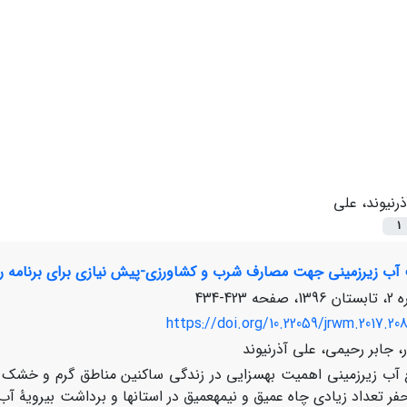
ذرنیوند، علی
1
آب زیرزمینی جهت مصارف شرب و کشاورزی-پیش نیازی برای برنامه 
423-434
https://doi.org/10.22059/jrwm.2017.20
 جابر رحیمی، علی آذرنیوند
 آب زیرزمینی اهمیت به­سزایی در زندگی ساکنین مناطق گرم و خشک دارن
تعداد زیادی چاه عمیق و نیمه­عمیق در استان­ها و برداشت بی­رویۀ آب 