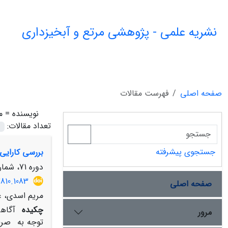
نشریه علمی - پژوهشی مرتع و آبخیزداری
صفحه اصلی
فهرست مقالات
نویسنده =
م
تعداد مقالات:
جستجوی پیشرفته
بررسی کارایی 
دوره 71، شماره 1، بهار 1397، صفحه
2810.1083
صفحه اصلی
مریم اسدی، عل
چکیده
آگاهی
مرور
توجه به صرف 