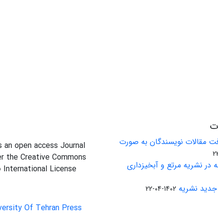
ات
ت مقالات نویسندگان به صورت
is an open access Journal
er the Creative Commons
 در نشریه مرتع و آبخیزداری
0 International License
جدید نشریه
1402-04-22
versity Of Tehran Press