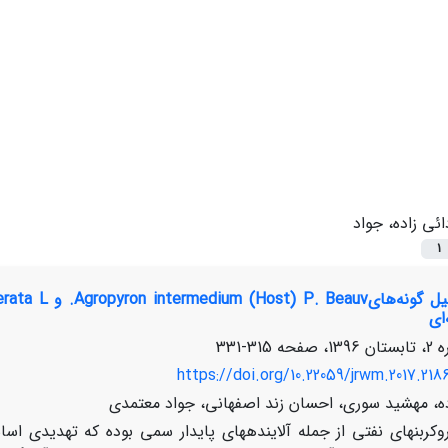
ائی زاده، جواد
1
ای
315-331
https://doi.org/10.22059/jrwm.2017.218
ده، مهشید سوری، احسان زند اصفهانی، جواد معتمدی
کربن­های نفتی از جمله آلاینده­های پایدار سمی بوده که تهدیدی اساس