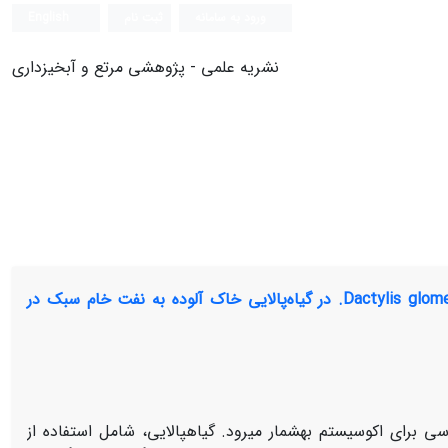
ورود به سامانه
ثبت نام
English
نشریه علمی - پژوهشی مرتع و آبخیزداری
ارزیابی پتانسیل گونه‌هایAgropyron intermedium (Host) P. Beauv. و Dactylis glomerata L. در گیاه‌پالایی خاک آلوده به نفت خام سبک در
ی برای اکوسیستم به­شمار می­رود. گیاه­پالایی، شامل استفاده از