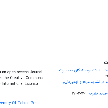
ات
ت مقالات نویسندگان به صورت
is an open access Journal
er the Creative Commons
 در نشریه مرتع و آبخیزداری
0 International License
جدید نشریه
1402-04-22
versity Of Tehran Press