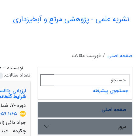
نشریه علمی - پژوهشی مرتع و آبخیزداری
صفحه اصلی
فهرست مقالات
نویسنده =
د
تعداد مقالات:
جستجوی پیشرفته
شرایط گلخانه‌
دوره 70، شماره 2، تابستان 1396، صفحه
صفحه اصلی
659.1065
جواد دائی زا
مرور
چکیده
هیدرو