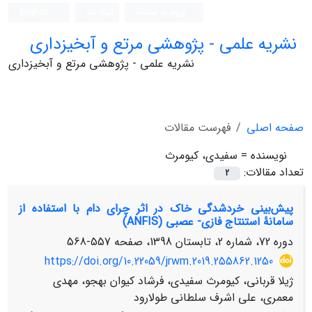
ورود به سامانه
ثبت نام
English
نشریه علمی - پژوهشی مرتع و آبخیزداری
نشریه علمی - پژوهشی مرتع و آبخیزداری
صفحه اصلی
فهرست مقالات
نویسنده =
سفیدی، کیومرث
تعداد مقالات:
2
پیش‌بینی خردشدگی خاک در اثر چرای دام با استفاده از
سامانۀ استنتاج فازی- عصبی (ANFIS)
دوره 72، شماره 2، تابستان 1398، صفحه
557-568
https://doi.org/10.22059/jrwm.2019.255862.1250
ژیلا قربانی، کیومرث سفیدی، فرشاد کیوان بهجو، مهدی
معمری، علی اشرف سلطانی طولارود