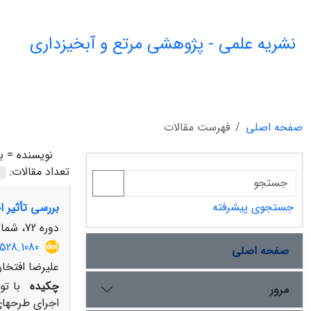
نشریه علمی - پژوهشی مرتع و آبخیزداری
صفحه اصلی
فهرست مقالات
نویسنده =
ب
تعداد مقالات:
جستجوی پیشرفته
بررسی تأثیر 
دوره 72، شماره 3، پاییز 1398، صفحه
528.1080
صفحه اصلی
علیرضا افتخا
چکیده
با تو
مرور