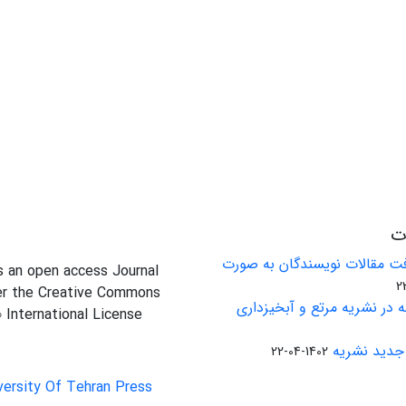
ات
ت مقالات نویسندگان به صورت
is an open access Journal
er the Creative Commons
 در نشریه مرتع و آبخیزداری
0 International License
جدید نشریه
1402-04-22
versity Of Tehran Press