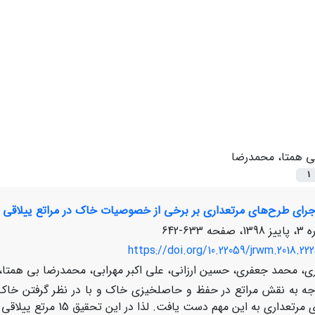
ی همتا، محمدرضا
1
اجرای طرح‌های مرتعداری بر برخی از خصوصیات خاک در مراتع ییلاقی و 
633-642
https://doi.org/10.22059/jrwm.2018.222
ری، محمد جعفری، حسین ارزانی، علی اکبر مهرابی، محمدرضا بی همتا، 
جه به نقش مراتع در حفظ و حاصلخیزی خاک و با در نظر گرفتن خاک ب