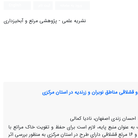
ورود به سامانه
ثبت نام
English
نشریه علمی - پژوهشی مرتع و آبخیزداری
قشلاقی مناطق نوبران و زرندیه در استان مرکزی
احسان زندی اصفهان، نادیا کمالی
ه عنوان منبع پایه، لازم است برای حفظ و تقویت خاک مراتع با
اجرای طرح­های مرتعداری به این مهم دست یافت. لذا در این تحقیق 15 مرتع ییلاقی و 16 مرتع قشلاقی دارای طرح در استان مرکزی به منظور بررسی اثر