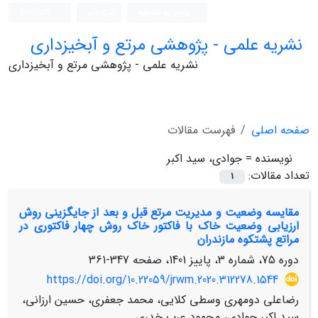
ورود به سامانه
ثبت نام
English
نشریه علمی - پژوهشی مرتع و آبخیزداری
نشریه علمی - پژوهشی مرتع و آبخیزداری
صفحه اصلی
فهرست مقالات
نویسنده =
جوادی، سید اکبر
تعداد مقالات:
1
مقایسه وضعیت و مدیریت مرتع قبل و بعد از جایگزینی روش
ارزیابی وضعیت خاک با فاکتور خاک روش چهار فاکتوری در
مراتع پشتکوه مازندران
دوره 75، شماره 3، پاییز 1401، صفحه
347-361
https://doi.org/10.22059/jrwm.2020.312278.1544
رضاعلی دومهری وسطی کلایی، محمد جعفری، حسین ارزانی،
سید اکبر جوادی، محمود عرب خدری