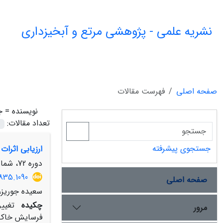
نشریه علمی - پژوهشی مرتع و آبخیزداری
صفحه اصلی
فهرست مقالات
نویسنده =
ج
تعداد مقالات:
جستجوی پیشرفته
ارزیابی اثرات
دوره 72، شماره 3، پاییز 1398، صفحه
835.1090
صفحه اصلی
سعیده جوریز،
چکیده
تغییر
مرور
فرسایش خاک د