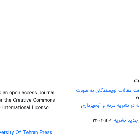
ات
ت مقالات نویسندگان به صورت
is an open access Journal
er the Creative Commons
 در نشریه مرتع و آبخیزداری
0 International License
جدید نشریه
1402-04-22
versity Of Tehran Press