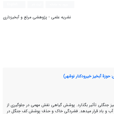
ورود به سامانه
ثبت نام
English
نشریه علمی - پژوهشی مرتع و آبخیزداری
 حوزۀ آبخیز خیرودکنار نوشهر)
بخیز جنگلی تأثیر بگذارد.‌ پوشش گیاهی نقش مهمی در جلوگیری از
آب و باد قرار می‏دهد. فشردگی خاک و حذف پوشش­ کف جنگل در