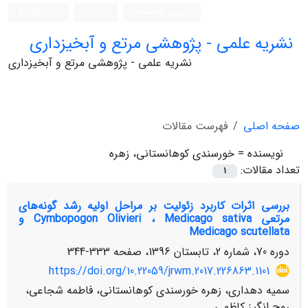
ورود به سامانه
ثبت نام
English
نشریه علمی - پژوهشی مرتع و آبخیزداری
نشریه علمی - پژوهشی مرتع و آبخیزداری
صفحه اصلی
فهرست مقالات
نویسنده =
خورسندی کوهانستانی، زهره
تعداد مقالات:
1
بررسی اثرات کاربرد زئولیت بر مراحل اولیه رشد گونه‌های
مرتعی Cymbopogon Olivieri ، Medicago sativa و
Medicago scutellata
دوره 70، شماره 2، تابستان 1396، صفحه
333-344
https://doi.org/10.22059/jrwm.2017.226863.1101
سمیه دهداری، زهره خورسندی کوهانستانی، فاطمه شجاعی،
روح انگیز کاظمی