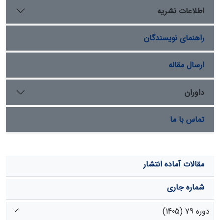
است. بیشترین وزن خشک ریشه در گونۀ
Medicago sativa
اطلاعات نشریه
با کاربرد 4 گرم زئولیت می­باشد. طول ریشۀ تر در هر سه گونۀ
گیاهی مورد نظر در هیچ یک از تیمارها تفاوت معنی­داری
راهنمای نویسندگان
نداشت.
ارسال مقاله
داوران
تماس با ما
مقالات آماده انتشار
شماره جاری
دوره 79 (1405)