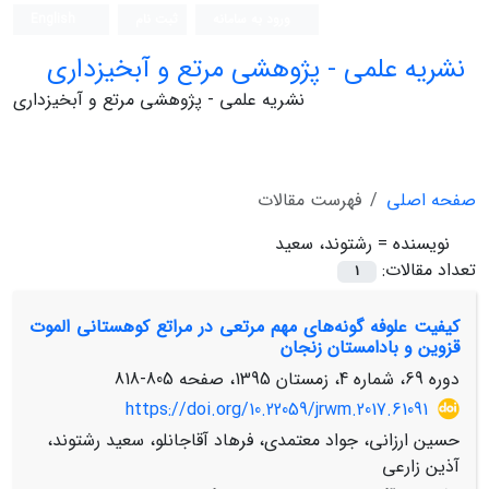
ورود به سامانه
ثبت نام
English
نشریه علمی - پژوهشی مرتع و آبخیزداری
نشریه علمی - پژوهشی مرتع و آبخیزداری
صفحه اصلی
فهرست مقالات
نویسنده =
رشتوند، سعید
تعداد مقالات:
1
کیفیت علوفه گونه‌های مهم مرتعی در مراتع کوهستانی الموت
قزوین و بادامستان زنجان
دوره 69، شماره 4، زمستان 1395، صفحه
805-818
https://doi.org/10.22059/jrwm.2017.61091
حسین ارزانی، جواد معتمدی، فرهاد آقاجانلو، سعید رشتوند،
آذین زارعی