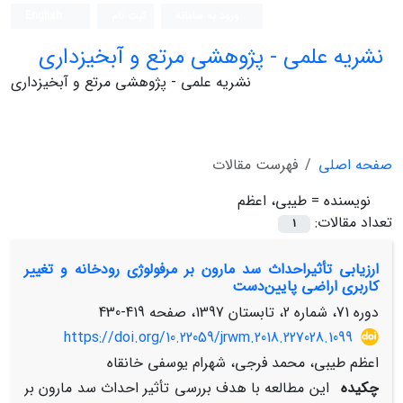
ورود به سامانه
ثبت نام
English
نشریه علمی - پژوهشی مرتع و آبخیزداری
نشریه علمی - پژوهشی مرتع و آبخیزداری
صفحه اصلی
فهرست مقالات
نویسنده =
طیبی، اعظم
تعداد مقالات:
1
ارزیابی تأثیراحداث سد مارون بر مرفولوژی رودخانه و تغییر
کاربری اراضی پایین‌دست
دوره 71، شماره 2، تابستان 1397، صفحه
419-430
https://doi.org/10.22059/jrwm.2018.227028.1099
اعظم طیبی، محمد فرجی، شهرام یوسفی خانقاه
چکیده
این مطالعه با هدف بررسی تأثیر احداث سد مارون بر