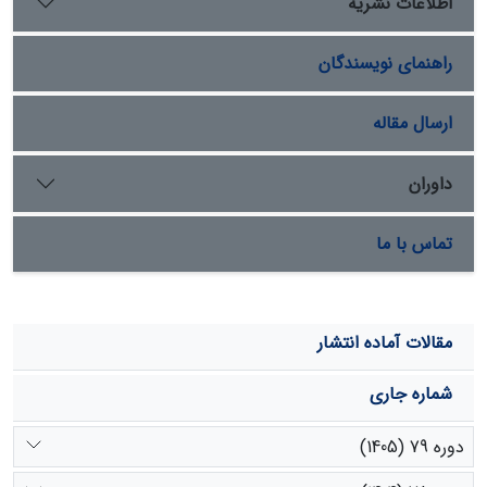
اطلاعات نشریه
شبکه آشامیدنی می­باشد. ضمناً چاه­های بخش میانی از جمله
چاه­های 16 سیلو، 12 دهنو، 13 دهنو و 24 دهنو از لحاظ
راهنمای نویسندگان
پارامترهای کیفی TDS، TH، EC و Cl بیش از دو برابر حد
مجاز استاندارد ملی می­باشد که پیشنهاد می­گردد نسبت به
حذف و یا تعدیل بهره­برداری از آن­ها در شبکۀ آب آشامیدنی
ارسال مقاله
یزد اقدام لازم اعمال گردد.
داوران
تماس با ما
مقالات آماده انتشار
شماره جاری
دوره 79 (1405)