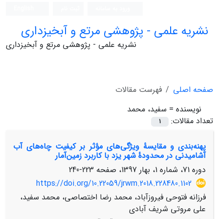
ورود به سامانه
ثبت نام
English
نشریه علمی - پژوهشی مرتع و آبخیزداری
نشریه علمی - پژوهشی مرتع و آبخیزداری
صفحه اصلی
فهرست مقالات
نویسنده =
سفید، محمد
تعداد مقالات:
1
پهنه‌بندی و مقایسۀ ویژگی‌های مؤثر بر کیفیت چاه‌های آب
آشامیدنی در محدودۀ شهر یزد با کاربرد زمین‌آمار
دوره 71، شماره 1، بهار 1397، صفحه
223-240
https://doi.org/10.22059/jrwm.2018.228480.1102
فرزانه فتوحی فیروزآباد، محمد رضا اختصاصی، محمد سفید،
علی مروتی شریف آبادی