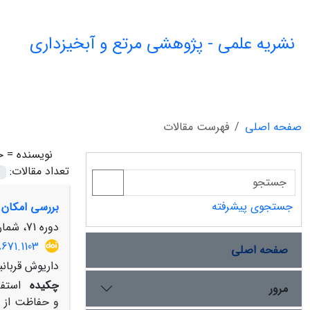
نشریه علمی - پژوهشی مرتع و آبخیزداری
صفحه اصلی
فهرست مقالات
نویسنده =
ح
تعداد مقالات:
جستجوی پیشرفته
بررسی امکان ا
دوره 71، شماره 3، پاییز 1397، صفحه
8671.1103
صفحه اصلی
داریوش قربانی
چکیده
استفا
مرور
و حفاظت از من