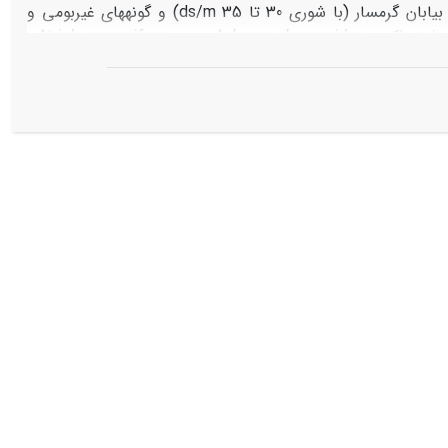
مناسب برای اصلاح اراضی شور و کم بازده منطقۀ مورد تحقیق، ایستگاه تحقیقات بیابان گرمسار (با شوری 30 تا 35 ds/m) و گونه­های غیربومی و
وشخوراک
Aeluropuslagopoides
,
Atriplexverrocifera
و
 مقاوم به شوری و خشکی هستند. در هر تکرار از گونه‌های مورد
Ae. la
,
At. ve
,
At. le
,
At. ca
و
li
.
Ae
به ترتیب
که نشان از قدرت استقرار مناسب همۀ گونه‌های مورد بررسی دارد. تحلیل نتایج حاصل از تجزیۀ
واریانس تولید سالانه نشان داد که تمامی گونه‌های یاد شده قادر به تولید علوفه در اراضی شور با حداکثر ds/m35 هستند. در بین گونه‌های مورد
ین عملکرد بودند. گونۀ
At. le
با تولید بیش از 2 تن در هکتار پر
ات میزان تولید و تاج پوشش صفت‌های بهتری برای نشان دادن