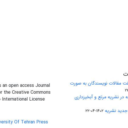
ات
ت مقالات نویسندگان به صورت
is an open access Journal
er the Creative Commons
 در نشریه مرتع و آبخیزداری
0 International License
جدید نشریه
1402-04-22
versity Of Tehran Press