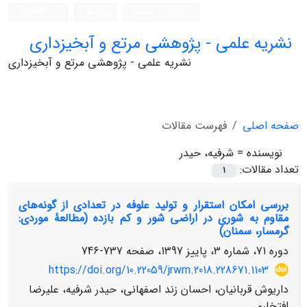
ورود به سامانه
ثبت نام
English
نشریه علمی - پژوهشی مرتع و آبخیزداری
نشریه علمی - پژوهشی مرتع و آبخیزداری
صفحه اصلی
فهرست مقالات
نویسنده =
شرفیه، حیدر
تعداد مقالات:
1
بررسی امکان استقرار و تولید علوفه در تعدادی از گونه‌های
مقاوم به شوری در اراضی شور و کم بازده (مطالعۀ موردی:
گرمسار، سمنان)
دوره 71، شماره 3، پاییز 1397، صفحه
737-746
https://doi.org/10.22059/jrwm.2018.228671.1103
داریوش قربانیان، احسان زند اصفهانی، حیدر شرفیه، علیرضا
افتخاری