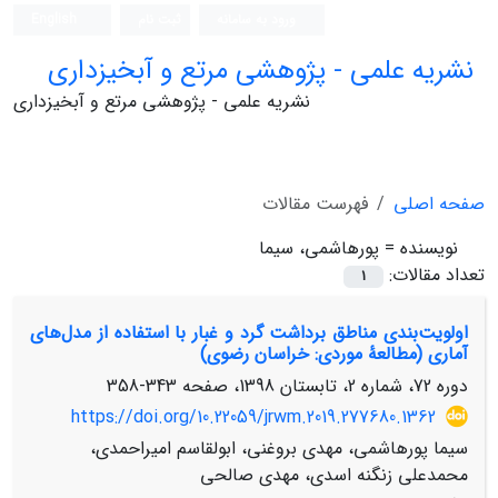
ورود به سامانه
ثبت نام
English
نشریه علمی - پژوهشی مرتع و آبخیزداری
نشریه علمی - پژوهشی مرتع و آبخیزداری
صفحه اصلی
فهرست مقالات
نویسنده =
پورهاشمی، سیما
تعداد مقالات:
1
اولویت‌بندی مناطق برداشت گرد و غبار با استفاده از مدل‌های
آماری (مطالعۀ موردی: خراسان رضوی)
دوره 72، شماره 2، تابستان 1398، صفحه
343-358
https://doi.org/10.22059/jrwm.2019.277680.1362
سیما پورهاشمی، مهدی بروغنی، ابولقاسم امیراحمدی،
محمدعلی زنگنه اسدی، مهدی صالحی