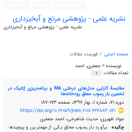
ورود به سامانه
ثبت نام
English
نشریه علمی - پژوهشی مرتع و آبخیزداری
نشریه علمی - پژوهشی مرتع و آبخیزداری
صفحه اصلی
فهرست مقالات
نویسنده =
جعفری، احمد
تعداد مقالات:
1
مقایسۀ کارایی مدل‌های درختی M5 و برنامه‌ریزی ژنتیک در
تخمین بار رسوب معلق رودخانه‌ها
دوره 71، شماره 1، بهار 1397، صفحه
173-187
https://doi.org/10.22059/jrwm.2018.232883.1121
جواد ظهیری، حدیث شاهرخی، احمد جعفری
چکیده
برآورد بار رسوب معلق یکی از مهم­ترین و پیچیده­