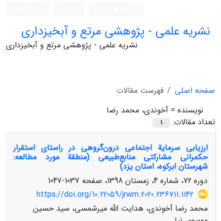
ورود به سامانه
ثبت نام
English
نشریه علمی - پژوهشی مرتع و آبخیزداری
نشریه علمی - پژوهشی مرتع و آبخیزداری
صفحه اصلی
فهرست مقالات
نویسنده =
آخوندی، محمد رضا
تعداد مقالات:
1
ارزیابی سرمایة اجتماعی درون‌گروهی در راستای استقرار
حکمرانی مشارکتی منابع‌طبیعی (منطقة مورد مطالعه:
شهرستان ابرکوه، استان یزد)
دوره 72، شماره 4، زمستان 1398، صفحه
1037-1047
https://doi.org/10.22059/jrwm.2020.236711.1142
محمد رضا آخوندی، هدایت الله میرشمسی، سید حسین
موسوی نیا