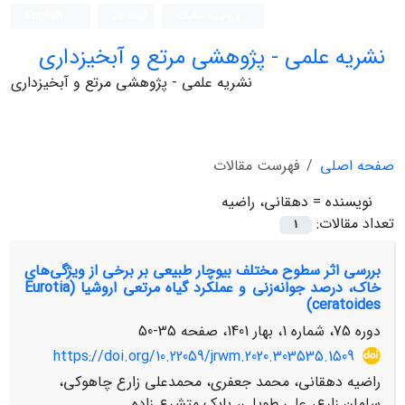
ورود به سامانه
ثبت نام
English
نشریه علمی - پژوهشی مرتع و آبخیزداری
نشریه علمی - پژوهشی مرتع و آبخیزداری
صفحه اصلی
فهرست مقالات
نویسنده =
دهقانی، راضیه
تعداد مقالات:
1
بررسی اثر سطوح مختلف بیوچار طبیعی بر برخی از ویژگی‌های
خاک، درصد جوانه‌زنی و عملکرد گیاه مرتعی اروشیا (Eurotia
ceratoides)
دوره 75، شماره 1، بهار 1401، صفحه
35-50
https://doi.org/10.22059/jrwm.2020.303535.1509
راضیه دهقانی، محمد جعفری، محمدعلی زارع چاهوکی،
سلمان زارع، علی طویلی، بابک متشرع زاده