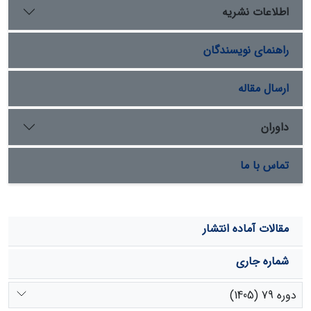
باعث افزایش معنی‌دار طول ریشه به اندازۀ 35/58 میلی متر
اطلاعات نشریه
در
B. tomentellus
گردید
.
به­طور کلی نتایجاین تحقیق نشان
داد که گونه‌های مختلف گیاهی در مواجهه با چرای مداوم با به‌­­­‌‌
راهنمای نویسندگان
سنجی در مصرف منابع واکنش‌های مختلفی بسته به نوع گونه
از خود نشان می­دهند. شناسایی تغییرات ریختی در گونه‌های
شاخص کمک شایانی به مدیریت چرایی پایدار در مراتع
ارسال مقاله
می‌‌نماید.
داوران
تماس با ما
مقالات آماده انتشار
شماره جاری
دوره 79 (1405)