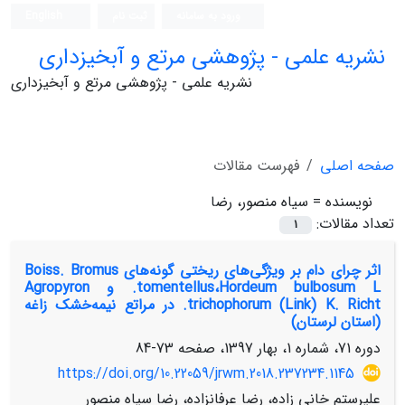
ورود به سامانه
ثبت نام
English
نشریه علمی - پژوهشی مرتع و آبخیزداری
نشریه علمی - پژوهشی مرتع و آبخیزداری
صفحه اصلی
فهرست مقالات
نویسنده =
سیاه منصور، رضا
تعداد مقالات:
1
اثر چرای دام بر ویژگی‌های ریختی گونه‌های Boiss. Bromus
tomentellus،Hordeum bulbosum L. و Agropyron
trichophorum (Link) K. Richt. در مراتع نیمه‌خشک زاغه
(استان لرستان)
دوره 71، شماره 1، بهار 1397، صفحه
73-84
https://doi.org/10.22059/jrwm.2018.237234.1145
علیرستم خانی زاده، رضا عرفانزاده، رضا سیاه منصور