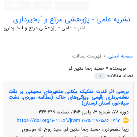
ورود به سامانه
ثبت نام
English
نشریه علمی - پژوهشی مرتع و آبخیزداری
نشریه علمی - پژوهشی مرتع و آبخیزداری
صفحه اصلی
فهرست مقالات
نویسنده =
حمید رضا متین فر
تعداد مقالات:
1
بررسی اثر قدرت تفکیک مکانی متغیرهای محیطی بر دقت
نقشه‌برداری رقومی ویژگی‌های خاک (مطالعه موردی: دشت
سیلاخور، استان لرستان)
دوره 78، شماره 3، پاییز 1404، صفحه
299-322
https://doi.org/10.22059/jrwm.2025.386586.1792
زیبا مقصودی، حمید رضا متین فر، سید روح اله موسوی