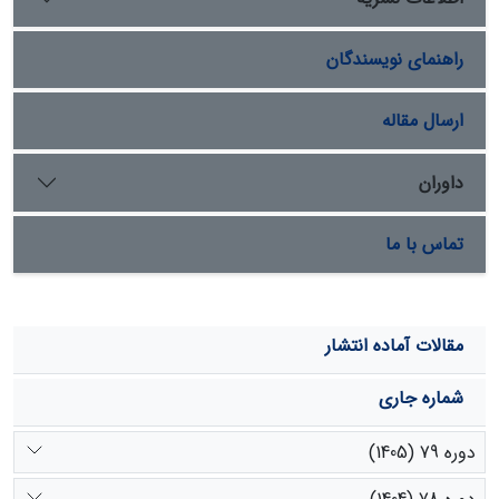
عملکرد را داشت. همچنین مدل SVR با 62/0R2= برای
پیش‌بینی SOC و مدل CB با 66/0R2= برای پیش‌بینی Clay
راهنمای نویسندگان
بیشترین دقت را نشان دادند. مناسب‌ترین اندازه سلول برای
CCE، pH، Sand و Silt 30 *30 متر، برای SOC 60 *60 متر و
برای Clay 90 *90 متر شناخته شد. به طور کلی نتایج نشان داد
ارسال مقاله
که در مناطقه مطالعاتی استفاده از مقیاس‌های میانی (اندازه
سلول 30 *30 متر تا 90 *90 متر) منجر به پیش‌بینی ویژگی‌های
داوران
خاک با دقت بالاتر شد.
تماس با ما
مقالات آماده انتشار
شماره جاری
دوره 79 (1405)