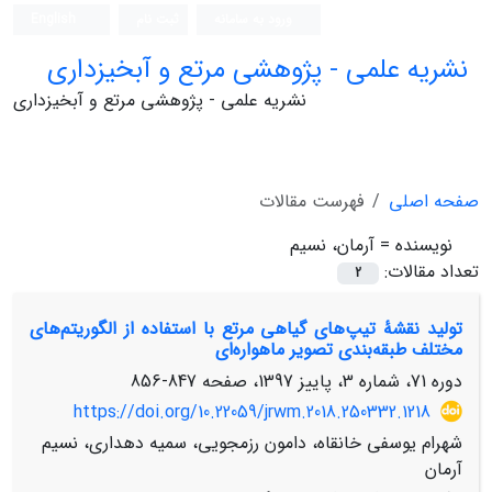
ورود به سامانه
ثبت نام
English
نشریه علمی - پژوهشی مرتع و آبخیزداری
نشریه علمی - پژوهشی مرتع و آبخیزداری
صفحه اصلی
فهرست مقالات
نویسنده =
آرمان، نسیم
تعداد مقالات:
2
تولید نقشۀ تیپ‌های گیاهی مرتع با استفاده از الگوریتم‌های
مختلف طبقه‌بندی تصویر ماهواره‌ای
دوره 71، شماره 3، پاییز 1397، صفحه
847-856
https://doi.org/10.22059/jrwm.2018.250332.1218
شهرام یوسفی خانقاه، دامون رزمجویی، سمیه دهداری، نسیم
آرمان