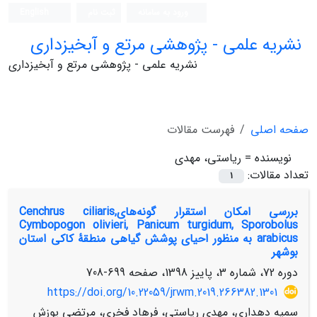
ورود به سامانه
ثبت نام
English
نشریه علمی - پژوهشی مرتع و آبخیزداری
نشریه علمی - پژوهشی مرتع و آبخیزداری
صفحه اصلی
فهرست مقالات
نویسنده =
ریاستی، مهدی
تعداد مقالات:
1
بررسی امکان استقرار گونه‌هایCenchrus ciliaris,
Cymbopogon olivieri, Panicum turgidum, Sporobolus
arabicus به منظور احیای پوشش گیاهی منطقۀ کاکی استان
بوشهر
دوره 72، شماره 3، پاییز 1398، صفحه
699-708
https://doi.org/10.22059/jrwm.2019.266382.1301
سمیه دهداری، مهدی ریاستی، فرهاد فخری، مرتضی پوزش