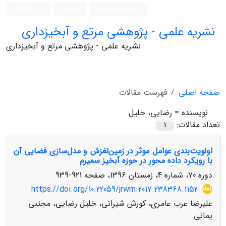
ورود به سامانه
ثبت نام
English
نشریه علمی - پژوهشی مرتع و آبخیزداری
نشریه علمی - پژوهشی مرتع و آبخیزداری
صفحه اصلی
فهرست مقالات
نویسنده =
رضایی، خلیل
تعداد مقالات:
1
اولویت‌بندی عوامل موثر در زمین‌لغزش و مدل‌سازی فضایی آن
با رویکرد داده محور در حوزه آبخیز سمیرم
دوره 70، شماره 4، زمستان 1396، صفحه
921-939
https://doi.org/10.22059/jrwm.2017.238368.1152
علیرضا عرب عامری، کورش شیرانی، خلیل رضایی، مجتبی
یمانی