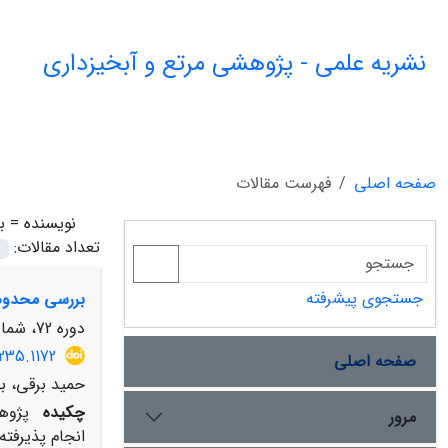
نشریه علمی - پژوهشی مرتع و آبخیزداری
صفحه اصلی
فهرست مقالات
نویسنده =
ب
تعداد مقالات:
جستجوی پیشرفته
بررسی محدودی
دوره 72، شماره 3، پاییز 1398، صفحه
235.1172
صفحه اصلی
حمید برقی، ب
چکیده
پژوه
مرور