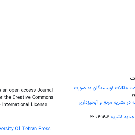
ات
ت مقالات نویسندگان به صورت
is an open access Journal
er the Creative Commons
 در نشریه مرتع و آبخیزداری
0 International License
جدید نشریه
1402-04-22
versity Of Tehran Press