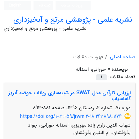
ورود به سامانه
ثبت نام
English
نشریه علمی - پژوهشی مرتع و آبخیزداری
نشریه علمی - پژوهشی مرتع و آبخیزداری
صفحه اصلی
فهرست مقالات
نویسنده =
خورانی، اسداله
تعداد مقالات:
1
ارزیابی کارآیی مدل SWAT در شبیه‌سازی رواناب حوضه آبریز
گاماسیاب
دوره 70، شماره 4، زمستان 1396، صفحه
881-893
https://doi.org/10.22059/jrwm.2018.243898.1174
شهاب الدین زارع زاده مهریزی، اسداله خورانی، جواد
بذرافشان، ام البنین بذرافشان