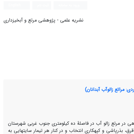
ورود به سامانه
ثبت نام
English
نشریه علمی - پژوهشی مرتع و آبخیزداری
: مراتع زالوآب آبدانان)
ی در مرتع زالو آب در فاصلۀ ده کیلومتری جنوب غربی شهرستان
ق، بذر­پاشی و کپه­کاری انتخاب و در کنار هر تیمار سایت­هایی به