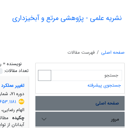
نشریه علمی - پژوهشی مرتع و آبخیزداری
صفحه اصلی
فهرست مقالات
نویسنده =
ر
تعداد مقالات:
جستجوی پیشرفته
تغییر عملکرد 
دوره 71، شماره 4، زمستان 1397، صفحه
653.1181
صفحه اصلی
الهام رضایی،
چکیده
مطال
مرور
آبدانان از تو