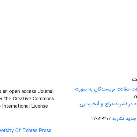
ات
ت مقالات نویسندگان به صورت
is an open access Journal
er the Creative Commons
 در نشریه مرتع و آبخیزداری
0 International License
جدید نشریه
1402-04-22
versity Of Tehran Press