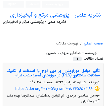
ورود به سامانه
ثبت نام
English
نشریه علمی - پژوهشی مرتع و آبخیزداری
نشریه علمی - پژوهشی مرتع و آبخیزداری
صفحه اصلی
فهرست مقالات
نویسنده =
صادقی مزیدی، حسین
تعداد مقالات:
1
تأثیر عوامل مورفومتری بر دبی اوج با استفاده از تکنیک
معادلات ساختاری (PLS) در حوزه‌‌های آبخیز جنوب ایران
دوره 71، شماره 3، پاییز 1397، صفحه
681-697
https://doi.org/10.22059/jrwm.2018.245650.1186
حسین صادقی مزیدی، ام البنین بذرافشان، عبدالرضا بهره مند،
آرش ملکیان