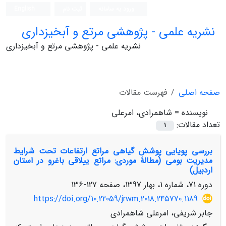
ورود به سامانه
ثبت نام
English
نشریه علمی - پژوهشی مرتع و آبخیزداری
نشریه علمی - پژوهشی مرتع و آبخیزداری
صفحه اصلی
فهرست مقالات
نویسنده =
شاهمرادی، امرعلی
تعداد مقالات:
1
بررسی پویایی پوشش گیاهی مراتع ارتفاعات تحت شرایط
مدیریت بومی (مطالۀ موردی: مراتع ییلاقی باغرو در استان
اردبیل)
دوره 71، شماره 1، بهار 1397، صفحه
127-136
https://doi.org/10.22059/jrwm.2018.245770.1189
جابر شریفی، امرعلی شاهمرادی