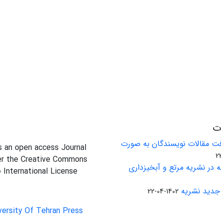
ات
ت مقالات نویسندگان به صورت
is an open access Journal
er the Creative Commons
 در نشریه مرتع و آبخیزداری
0 International License
جدید نشریه
1402-04-22
versity Of Tehran Press