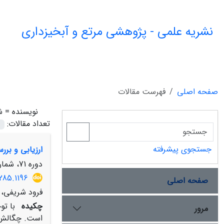
نشریه علمی - پژوهشی مرتع و آبخیزداری
صفحه اصلی
فهرست مقالات
نویسنده =
ش
تعداد مقالات:
جستجوی پیشرفته
ارزیابی و بر
دوره 71، شماره 3، پاییز 1397، صفحه
285.1196
صفحه اصلی
فرود شریفی، 
چکیده
با تو
مرور
است. چگالش ب