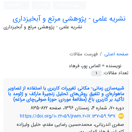
ورود به سامانه
ثبت نام
English
نشریه علمی - پژوهشی مرتع و آبخیزداری
نشریه علمی - پژوهشی مرتع و آبخیزداری
صفحه اصلی
فهرست مقالات
نویسنده =
الماس پور، فرهاد
تعداد مقالات:
1
شبیه‌سازی زمانی- مکانی تغییرات کاربری با استفاده از تصاویر
ماهواره‌ای و تلفیق روش‌های تحلیل زنجیرۀ مارکف و ژئومد با
تأکید بر کاربری باغ (مطالعۀ موردی: حوزۀ صوفی‌چای مراغه)
دوره 70، شماره 4، زمستان 1396، صفحه
822-835
https://doi.org/10.22059/jrwm.2017.137059.937
صغری اندریانی، محمدحسین رضایی مقدم، خلیل ولیزاده
کامران، فرهاد الماس پور