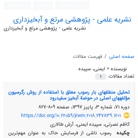
ورود به سامانه
ثبت نام
English
نشریه علمی - پژوهشی مرتع و آبخیزداری
نشریه علمی - پژوهشی مرتع و آبخیزداری
صفحه اصلی
فهرست مقالات
نویسنده =
ایمنی، سپیده
تعداد مقالات:
1
تحلیل منطقهای بار رسوب معلق با استفاده از روش رگرسیون
مؤلفههای اصلی در حوضة آبخیز سفیدرود
دوره 71، شماره 3، پاییز 1397، صفحه
809-827
https://doi.org/10.22059/jrwm.2018.247839.1201
کاظم نصرتی، سپیده ایمنی، آرش طالاری
چکیده
رسوب ناشی از فرسایش خاک به عنوان مهم‌ترین