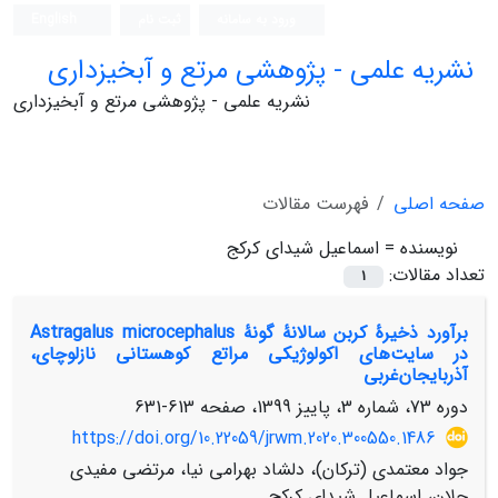
ورود به سامانه
ثبت نام
English
نشریه علمی - پژوهشی مرتع و آبخیزداری
نشریه علمی - پژوهشی مرتع و آبخیزداری
صفحه اصلی
فهرست مقالات
نویسنده =
اسماعیل شیدای کرکج
تعداد مقالات:
1
برآورد ذخیرۀ ‌‌کربن سالانۀ گونۀ Astragalus microcephalus
در سایت‌‌های اکولوژیکی مراتع‌‌ کوهستانی نازلوچای،
آذربایجان‌غربی
دوره 73، شماره 3، پاییز 1399، صفحه
613-631
https://doi.org/10.22059/jrwm.2020.300550.1486
جواد معتمدی (ترکان)، دلشاد بهرامی نیا، مرتضی مفیدی
چلان، اسماعیل شیدای کرکج