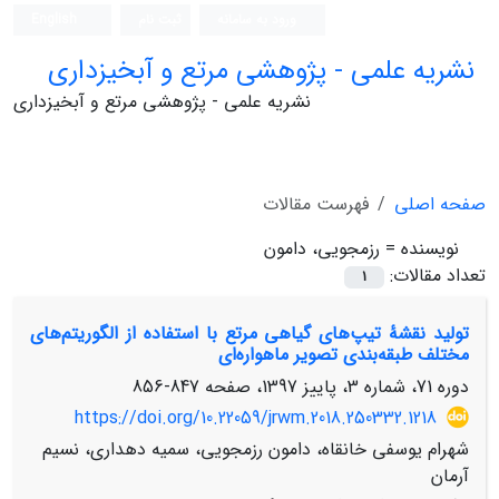
ورود به سامانه
ثبت نام
English
نشریه علمی - پژوهشی مرتع و آبخیزداری
نشریه علمی - پژوهشی مرتع و آبخیزداری
صفحه اصلی
فهرست مقالات
نویسنده =
رزمجویی، دامون
تعداد مقالات:
1
تولید نقشۀ تیپ‌های گیاهی مرتع با استفاده از الگوریتم‌های
مختلف طبقه‌بندی تصویر ماهواره‌ای
دوره 71، شماره 3، پاییز 1397، صفحه
847-856
https://doi.org/10.22059/jrwm.2018.250332.1218
شهرام یوسفی خانقاه، دامون رزمجویی، سمیه دهداری، نسیم
آرمان