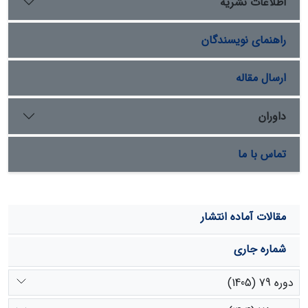
اطلاعات نشریه
می شود در کنار روش­های رقومی طبقه­بندی تصاویر ماهواره­ای
از تفسیر بصری جهت تدقیق مرز نقشۀ تیپ­های گیاهی حاصله
راهنمای نویسندگان
استفاده شود.
ارسال مقاله
داوران
تماس با ما
مقالات آماده انتشار
شماره جاری
دوره 79 (1405)