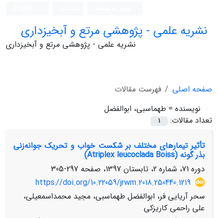
ورود به سامانه
ثبت نام
English
نشریه علمی - پژوهشی مرتع و آبخیزداری
نشریه علمی - پژوهشی مرتع و آبخیزداری
صفحه اصلی
فهرست مقالات
نویسنده =
طهماسبی، ابوالفضل
تعداد مقالات:
1
تأثیر تیمار‌های مختلف بر شکست خواب و تحریک جوانه‌زنی
بذر گونه (Atriplex leucoclada Boiss)
دوره 71، شماره 2، تابستان 1397، صفحه
297-305
https://doi.org/10.22059/jrwm.2018.250440.1219
سحر آریایی فر، ابوالفضل طهماسبی، مجید محمداسمعیلی،
علی راحمی کاریزکی