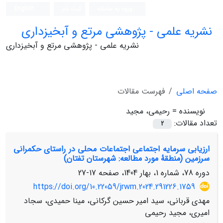
ورود به سامانه
ثبت نام
English
نشریه علمی - پژوهشی مرتع و آبخیزداری
نشریه علمی - پژوهشی مرتع و آبخیزداری
صفحه اصلی
فهرست مقالات
نویسنده =
رحیمی، مجید
تعداد مقالات:
2
ارزیابی سرمایه اجتماعی اجتماعات محلی در راستای حکمرانی
سرزمین (منطقۀ مورد مطالعه: شهرستان تفتان)
دوره 78، شماره 1، بهار 1404، صفحه
17-27
https://doi.org/10.22059/jrwm.2024.291226.1759
مهدی قربانی، سید امیر حسین گرکانی، مینا حمیدی، سجاد
امیری، مجید رحیمی