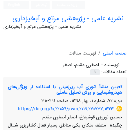
ورود به سامانه
ثبت نام
English
نشریه علمی - پژوهشی مرتع و آبخیزداری
نشریه علمی - پژوهشی مرتع و آبخیزداری
صفحه اصلی
فهرست مقالات
نویسنده =
اصغری مقدم، اصغر
تعداد مقالات:
1
تعیین منشأ شوری آب زیرزمینی با استفاده از ویژگی‌های
هیدروشیمایی و روش تحلیل عاملی
دوره 72، شماره 1، بهار 1398، صفحه
291-310
https://doi.org/10.22059/jrwm.2019.270737.1323
حسین نوروزی قوشبلاغ، اصغر اصغری مقدم
چکیده
منطقه ملکان یکی مناطق بسیار فعال کشاورزی شمال