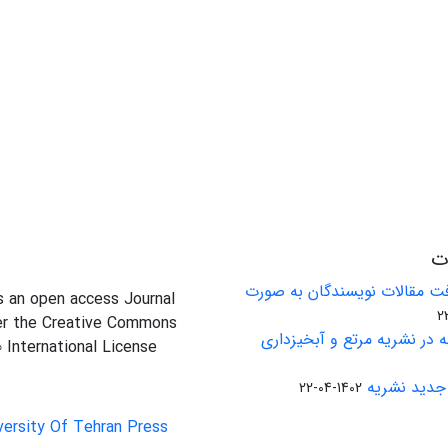
ات
ت مقالات نویسندگان به صورت
is an open access Journal
er the Creative Commons
 در نشریه مرتع و آبخیزداری
0 International License
جدید نشریه
1402-04-22
versity Of Tehran Press