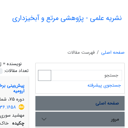
نشریه علمی - پژوهشی مرتع و آبخیزداری
صفحه اصلی
فهرست مقالات
نویسنده =
ژ
تعداد مقالات:
جستجوی پیشرفته
پیش‌بینی برخ
ارومیه
دوره 75، شماره 3، پاییز 1401، صفحه
صفحه اصلی
436.1658
مهشید سوری، ع
مرور
چکیده
خاک 