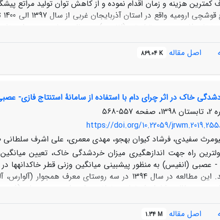
 کمترین هزینه و زمان اقدام نموده و از کاهش توان تولید مراتع پیش
در 
استنتاج فازی- عصبی تطبیقی (انفیس) به منظور پیش‌بینی میزان پتاسی
سال‌های متفاوت و شرایط تحت قرق و تحت چرا اثر معنی‌داری بر می
اصل مقاله
869.04 K
بی‌معنی بود. بیشترین میزان پت
دقت‌تر رگرسیونی (38/0R2=) با خطای بیش
دگی خاک در اثر چرای دام با استفاده از سامانۀ استنتاج فازی- عصبی (NFIS
نی نماید.
557-568
https://doi.org/10.22059/jrwm.2019.255
 کیومرث سفیدی، فرشاد کیوان بهجو، مهدی معمری، علی اشرف سلطانی ط
- عصبی (انفیس) به منظور پیش­بینی میانگین وزنی قطر خاک­دانه­ها در 
استفاده گردید. این مطالعه در سال 1394 در سه روستای م
برای ارزیابی مدل‌های انفیس از میانگین مربعات خطا (MSE) و ضریب تبیین (R
اصل مقاله
1.34 M