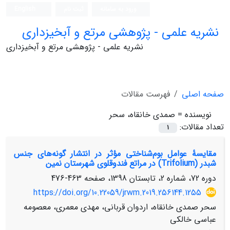
ورود به سامانه
ثبت نام
English
نشریه علمی - پژوهشی مرتع و آبخیزداری
نشریه علمی - پژوهشی مرتع و آبخیزداری
صفحه اصلی
فهرست مقالات
نویسنده =
صمدی خانقاه، سحر
تعداد مقالات:
1
مقایسۀ عوامل بوم‌شناختی مؤثر در انتشار گونه‌های جنس
شبدر (Trifolium) در مراتع فندوقلوی شهرستان نمین
دوره 72، شماره 2، تابستان 1398، صفحه
463-476
https://doi.org/10.22059/jrwm.2019.256144.1255
سحر صمدی خانقاه، اردوان قربانی، مهدی معمری، معصومه
عباسی خالکی