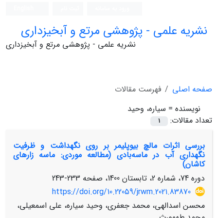
ورود به سامانه
ثبت نام
English
نشریه علمی - پژوهشی مرتع و آبخیزداری
نشریه علمی - پژوهشی مرتع و آبخیزداری
صفحه اصلی
فهرست مقالات
نویسنده =
سیاره، وحید
تعداد مقالات:
1
بررسی اثرات مالچ بیوپلیمر بر روی نگهداشت و ظرفیت
نگهداری آب در ماسه‌بادی (مطالعه موردی: ماسه زارهای
کاشان)
دوره 74، شماره 2، تابستان 1400، صفحه
233-243
https://doi.org/10.22059/jrwm.2021.83870
محسن اسدالهی، محمد جعفری، وحید سیاره، علی اسمعیلی،
محمد طهمورث