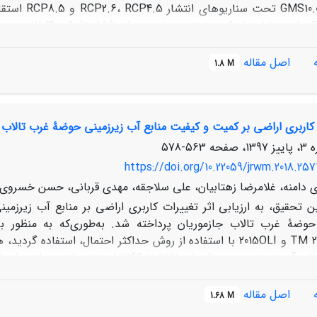
از نرم‌افزا
پایه کاهش می‌یابد. نتایج اعمال سناریوهای اقلیمی با‌استفاده از مد
اصل مقاله
1.8 M
زایش دما حاصل از تغییرات اقلیمی و به دنبال آن افزایش بهره‌بردا
 کاربری اراضی بر کمیت و کیفیت منابع آب زیرزمینی حوضۀ غرب تالاب 
زمینی شده است لذا توصیه می‌گردد برنامه‌ریزان راهکارهای لازم برا
563-578
https://doi.org/10.22059/jrwm.2018.257
 دامنه، غلامرضا زهتابیان، علی سلاجقه، مهدی قربانی، حسن خسروی
ین تحقیق، به ارزیابی اثر تغییرات کاربری اراضی بر منابع آب زیرزم
 حوضۀ غرب تالاب جازموریان پرداخته شد. به‌طوری‌که به منظور ب
سنجنده‌ها2002 TM و 2015OLI با استفاده از روش حداکثر احتمال، ا
اطلاعات چاه‌های آب زیر‌زمینی در سال‌های 
آب زیر‌زمینی با ا
نگ دارای کمترین خطا می‌باشد. بر طبق نتایج بدست آمده، طی سال
اصل مقاله
1.68 M