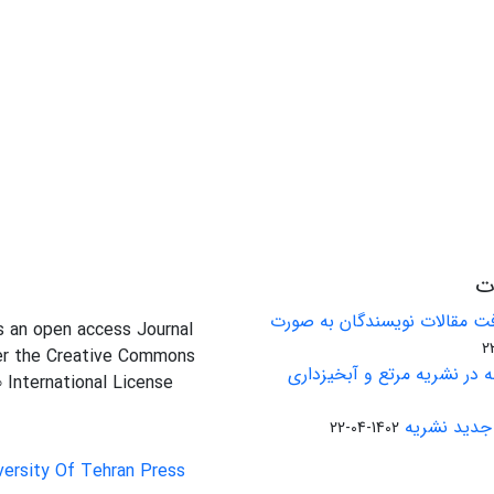
ات
ت مقالات نویسندگان به صورت
is an open access Journal
er the Creative Commons
 در نشریه مرتع و آبخیزداری
0 International License
جدید نشریه
1402-04-22
versity Of Tehran Press