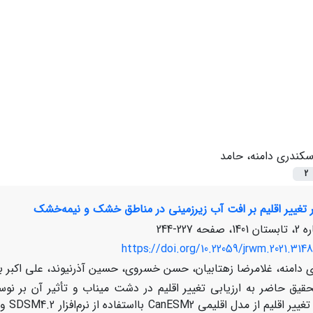
سکندری دامنه، حامد
2
 تغییر اقلیم بر افت آب زیر‌زمینی در مناطق خشک و نیمه‌خشک
227-244
https://doi.org/10.22059/jrwm.2021.314
 دامنه، غلامرضا زهتابیان، حسن خسروی، حسین آذرنیوند، علی اکبر ب
حقیق حاضر به ارزیابی تغییر اقلیم در دشت میناب و تأثیر آن بر 
بررسی