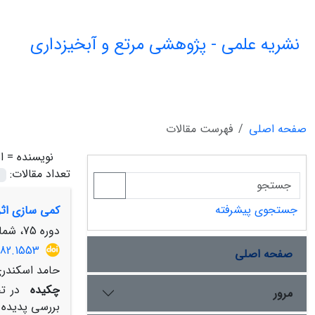
نشریه علمی - پژوهشی مرتع و آبخیزداری
صفحه اصلی
فهرست مقالات
نویسنده =
ا
تعداد مقالات:
جستجوی پیشرفته
کمی سازی اثر
دوره 75، شماره 2، تابستان 1401، صفحه
882.1553
صفحه اصلی
حامد اسکندری
چکیده
در ت
مرور