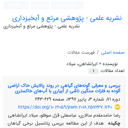
ورود به سامانه
ثبت نام
English
نشریه علمی - پژوهشی مرتع و آبخیزداری
نشریه علمی - پژوهشی مرتع و آبخیزداری
صفحه اصلی
فهرست مقالات
نویسنده =
ایرانشاهی، میلاد
تعداد مقالات:
1
بررسی و معرفی گونه‌های گیاهی در روند پالایش خاک اراضی
آلوده به فلزات سنگین ناشی از آبیاری با آب‌های خاکستری
دوره 71، شماره 3، پاییز 1397، صفحه
629-643
https://doi.org/10.22059/jrwm.2018.257237.1260
رضا حامدمقدم سالاری، عباسعلی قزل سوفلو، میلاد ایرانشاهی
چکیده
هدف از این مطالعه بررسی پتانسیل برخی گیاهان