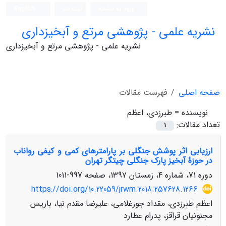
ورود به سامانه
ثبت نام
English
نشریه علمی - پژوهشی مرتع و آبخیزداری
نشریه علمی - پژوهشی مرتع و آبخیزداری
صفحه اصلی
فهرست مقالات
نویسنده =
طبرزدی، اعظم
تعداد مقالات:
1
ارزیابی اثر پوشش جنگلی بر پارامترهای کمی و کیفی رواناب
در حوزۀ آبخیز پارک جنگلی چیتگر تهران
دوره 71، شماره 4، زمستان 1397، صفحه
997-1011
https://doi.org/10.22059/jrwm.2018.257628.1266
اعظم طبرزدی، مقداد جورغلامی، علیرضا مقدم نیا، باریس
مجنونیان قراقز، پدرام عطارد