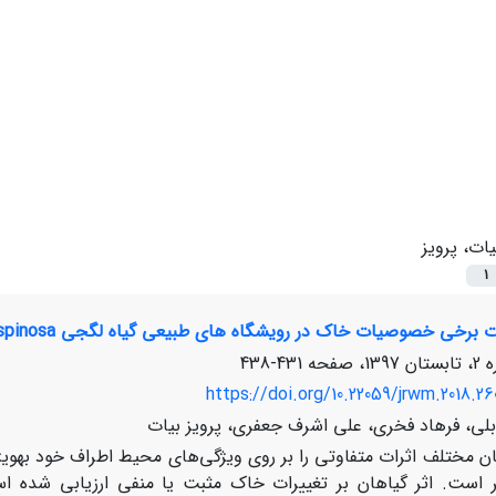
یات، پرویز
1
ی خصوصیات خاک در رویشگاه های طبیعی گیاه لگجی Capparis spinosa در استان بوشهر
431-438
https://doi.org/10.22059/jrwm.2018.26
ی، فرهاد فخری، علی اشرف جعفری، پرویز بیات
ن مختلف اثرات متفاوتی را بر روی ویژگی‌های محیط اطراف خود به­ویژه
ثر است. اثر گیاهان بر تغییرات خاک مثبت یا منفی ارزیابی شده ا