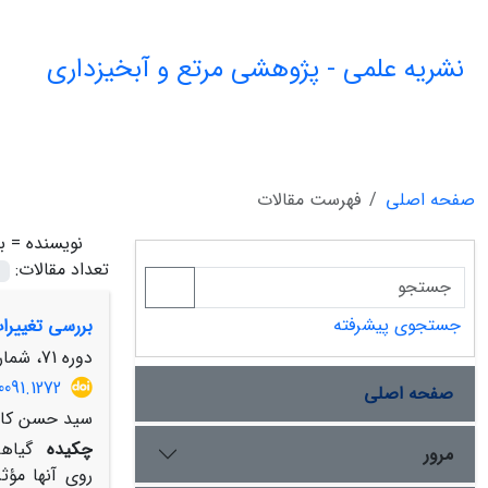
نشریه علمی - پژوهشی مرتع و آبخیزداری
صفحه اصلی
فهرست مقالات
نویسنده =
ب
تعداد مقالات:
جستجوی پیشرفته
بررسی تغییرات برخ
دوره 71، شماره 2، تابستان 1397، صفحه
0091.1272
صفحه اصلی
سید حسن کابل
چکیده
گیاها
مرور
روی آن­ها مؤ