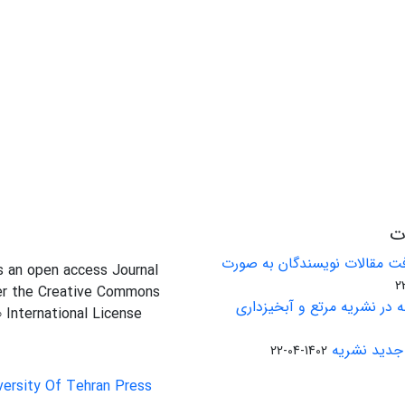
ات
ت مقالات نویسندگان به صورت
is an open access Journal
er the Creative Commons
 در نشریه مرتع و آبخیزداری
0 International License
جدید نشریه
1402-04-22
versity Of Tehran Press