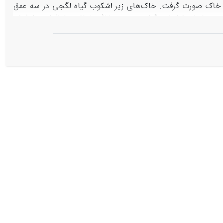
خاک صورت گرفت. خاک‌های زیر اشکوب گیاه لگجی در سه عمق
یاهی در بین محل استقرار این گیاه در سه منطقۀ مختلف جغرافیایی با شش
 شیمیایی نمونه‌ها اندازه گیری شد. برای پردازش آماری نتایج از نرم افزار
ایسۀ خصوصیات اندازه­گیری شده از آزمون‌های F و T غیر جفتی استفاده شد. نتایج به­دست آمده نشان می­دهد اثرات گیاه لگجی
برروی خصوصیات خاک‌های شور به صورت کاهش معنی‏دار و چشمگیر شوری و املاح خاک، کاهش SAR و بهبود برخی خصوصیات حاصلخیزی مانند
سط غیر شور، افزایش معنی‏دار میزان پتاسیم قابل استفاده و کاهش
ژیکی این گیاه می­توان آن را به عنوان گزینه‏ای مطلوب به منظور