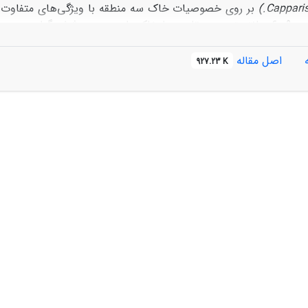
Capparis
)
بر روی خصوصیات خاک سه منطقه با ویژگی‌های متفاوت 
30-0 و 60-30 و 90-60 سانتیمتری در مقایسه با خاک‌های بدون پوشش گ
تکرار و مجموعاً 108 نمونه برداشت و در آزمایشگاه برخی خصوصیات فیزیکی و
SPSS.21 و برای مق
اصل مقاله
927.23 K
 قابل استفاده در این مناطق بود. در خاک­های دارای بافت سبک و متو
اک زیراشکوب لگجی مشهود بود. بنابراین با توجه به اثرات مثبت اکولو
اضی بیابانی و بهبود وضعیت پوشش گیاهی مورد استفاده قرار داد.