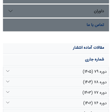
90/0 درصد بوده است. بنابراین می­توان بیان کرد کالیبراسیون­
های NIR حاصل از این مطالعه می­تواند در برنامه­های کنونی و
داوران
آینده برای ارزیابی کیفیت علوفۀ گیاهان بوته­ای مورد تغذیۀ
دام مورد استفاده قرار گیرد.
تماس با ما
مقالات آماده انتشار
شماره جاری
دوره 79 (1405)
دوره 78 (1404)
دوره 77 (1403)
دوره 76 (1402)