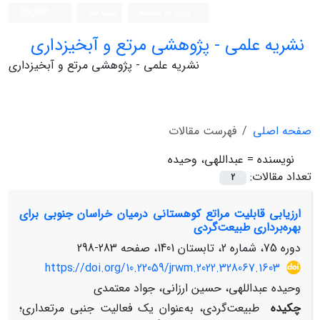
ورود به سامانه
ثبت نام
English
نشریه علمی - پژوهشی مرتع و آبخیزداری
نشریه علمی - پژوهشی مرتع و آبخیزداری
صفحه اصلی
فهرست مقالات
نویسنده =
عبداللهی، وحیده
تعداد مقالات:
2
ارزیابی قابلیت مراتع کوهستانی درمیان خراسان جنوبی برای
بهره‌‌برداری طبیعت‌‌گردی
دوره 75، شماره 2، تابستان 1401، صفحه
283-298
https://doi.org/10.22059/jrwm.2022.328067.1603
وحیده عبداللهی، حسین ارزانی، جواد معتمدی
چکیده
طبیعت‌‌گردی، به‌‌عنوان یک فعالیت جنبی مرتعداری؛