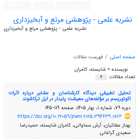
ورود به سامانه
ثبت نام
English
نشریه علمی - پژوهشی مرتع و آبخیزداری
نشریه علمی - پژوهشی مرتع و آبخیزداری
صفحه اصلی
فهرست مقالات
نویسنده =
شایسته، کامران
تعداد مقالات:
2
تحلیل تطبیقی دیدگاه کارشناسان و عشایر درباره اثرات
اکوتوریسم بر مؤلفه‌های معیشت پایدار در ایل ترکاشوند
دوره 79، شماره 1، بهار 1405، صفحه
119-145
https://doi.org/10.22059/jrwm.2025.394639.1826
بهناز عطائیان، آرش سماواتی، کامران شایسته، حمیدرضا
سعیدی گراغانی