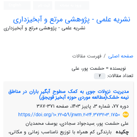
ورود به سامانه
ثبت نام
English
نشریه علمی - پژوهشی مرتع و آبخیزداری
نشریه علمی - پژوهشی مرتع و آبخیزداری
صفحه اصلی
فهرست مقالات
نویسنده =
حشمت پور، علی
تعداد مقالات:
2
مدیریت نزولات جوی به کمک سطوح آبگیر باران در مناطق
نیمه خشک(مطالعه موردی حوزه آبخیز قویجق)
دوره 77، شماره 3، پاییز 1403، صفحه
371-387
https://doi.org/10.22059/jrwm.2024.373203.1750
علی حشمت پور، ِسیدجواد سجادی، یوسف محمدیان
چکیده
بارندگی کم همراه با توزیع نامناسب زمانی و مکانی،