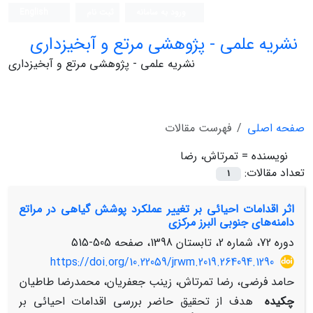
ورود به سامانه
ثبت نام
English
نشریه علمی - پژوهشی مرتع و آبخیزداری
نشریه علمی - پژوهشی مرتع و آبخیزداری
صفحه اصلی
فهرست مقالات
نویسنده =
تمرتاش، رضا
تعداد مقالات:
1
اثر اقدامات احیائی بر تغییر عملکرد پوشش گیاهی در مراتع
دامنه‌های جنوبی البرز مرکزی
دوره 72، شماره 2، تابستان 1398، صفحه
505-515
https://doi.org/10.22059/jrwm.2019.264094.1290
حامد فرضی، رضا تمرتاش، زینب جعفریان، محمدرضا طاطیان
چکیده
هدف از تحقیق حاضر بررسی اقدامات احیائی بر