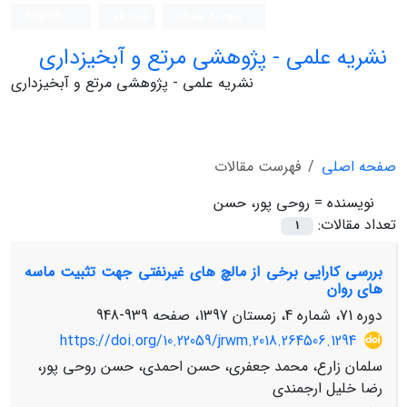
ورود به سامانه
ثبت نام
English
نشریه علمی - پژوهشی مرتع و آبخیزداری
نشریه علمی - پژوهشی مرتع و آبخیزداری
صفحه اصلی
فهرست مقالات
نویسنده =
روحی پور، حسن
تعداد مقالات:
1
بررسی کارایی برخی از مالچ های غیرنفتی جهت تثبیت ماسه
های روان
دوره 71، شماره 4، زمستان 1397، صفحه
939-948
https://doi.org/10.22059/jrwm.2018.264506.1294
سلمان زارع، محمد جعفری، حسن احمدی، حسن روحی پور،
رضا خلیل ارجمندی