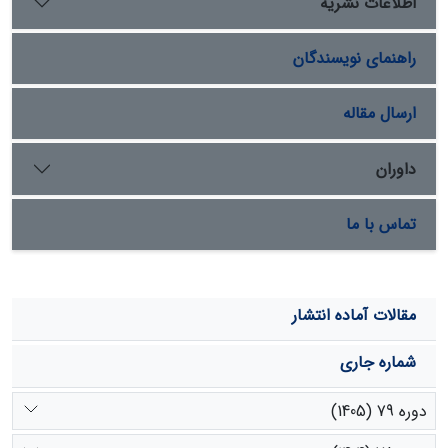
اطلاعات نشریه
ضریب اثر تثبیت­کنندگی (21/0) اختلاف معنی­داری با سایر مالچ­
ها از خود نشان داد. در تپة مالچ­پاشی­شده با مالچ بیولوژیک،
راهنمای نویسندگان
به­دلیل تشکیل سلة محکم در مقابل فرسایش، برداشت ماسه
تقریباً متوقف شده و تپه کاملاً تثبیت شده است. از بین مالچ­
های مورد بررسی، تنها مالچ بیولوژیک کارایی مناسب­تری داشت.
ارسال مقاله
داوران
تماس با ما
مقالات آماده انتشار
شماره جاری
دوره 79 (1405)