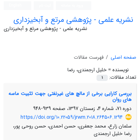
ورود به سامانه
ثبت نام
English
نشریه علمی - پژوهشی مرتع و آبخیزداری
نشریه علمی - پژوهشی مرتع و آبخیزداری
صفحه اصلی
فهرست مقالات
نویسنده =
خلیل ارجمندی، رضا
تعداد مقالات:
1
بررسی کارایی برخی از مالچ های غیرنفتی جهت تثبیت ماسه
های روان
دوره 71، شماره 4، زمستان 1397، صفحه
939-948
https://doi.org/10.22059/jrwm.2018.264506.1294
سلمان زارع، محمد جعفری، حسن احمدی، حسن روحی پور،
رضا خلیل ارجمندی