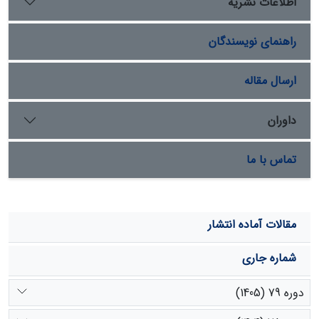
اطلاعات نشریه
ضریب اثر تثبیت­کنندگی (21/0) اختلاف معنی­داری با سایر مالچ­
ها از خود نشان داد. در تپة مالچ­پاشی­شده با مالچ بیولوژیک،
راهنمای نویسندگان
به­دلیل تشکیل سلة محکم در مقابل فرسایش، برداشت ماسه
تقریباً متوقف شده و تپه کاملاً تثبیت شده است. از بین مالچ­
های مورد بررسی، تنها مالچ بیولوژیک کارایی مناسب­تری داشت.
ارسال مقاله
داوران
تماس با ما
مقالات آماده انتشار
شماره جاری
دوره 79 (1405)