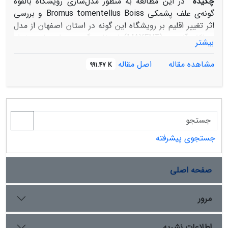
چکیده
در این مطالعه به منظور مدل‌سازی رویشگاه بالقوه
گونه‌ی علف پشمکی Bromus tomentellus Boiss و بررسی
اثر تغییر اقلیم بر رویشگاه این گونه‌ در استان اصفهان از مدل‌
حداکثر آنتروپی(MAXENT) استفاده گردید. داده‌های رخداد
بیشتر
گونه به وسیله روش طبقه‌بندی تصادفی با استفاده از
بازدید‌های میدانی و سیستم اطلاعات جغرافیایی شامل 60
مشاهده مقاله
اصل مقاله
991.47 K
مکان مرتعی به عنوان نقاط آموزشی تعیین گردید. همچنین 20
نقطه رخداد به صورت پیمایش زمینی با استفاده از GPS در
منطقه غرب استان اصفهان به عنوان نقاط ارزیابی در نظر گرفته
شد. 22 لایه محیطی شامل، 3 متغیر فیزیوگرافی و 19 متغیر
اقلیمی مشتق شده از درجه حرارت و بارندگی در فرآیند
مدل‌سازی مورد استفاده قرار گرفتند. با استفاده از مدل حداکثر
جستجوی پیشرفته
آنتروپی رابطه بین رخداد گونه و عوامل محیطی تعیین گردید
و پراکنش جغرافیایی گونه به صورت نقشه نمایش داده شد.
صفحه اصلی
سپس اثر سناریوهای تغییر اقلیم شامل سناریو
RCP2/6(خوشبینانه) و RCP8/5 (بدبینانه) بر پراکنش
جغرافیایی گونه Br.tomentellus Boiss مورد بررسی قرار
مرور
گرفت. با توجه به منحنی‌های عکس‌العمل گونه نسبت به
متغیر‌ها‌ی محیطی گونه Bromus tomentellus ، در محدوده
اطلاعات نشریه