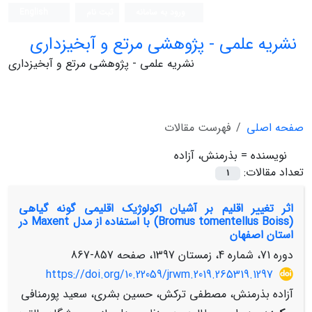
ورود به سامانه
ثبت نام
English
نشریه علمی - پژوهشی مرتع و آبخیزداری
نشریه علمی - پژوهشی مرتع و آبخیزداری
صفحه اصلی
فهرست مقالات
نویسنده =
بذرمنش، آزاده
تعداد مقالات:
1
اثر تغییر اقلیم بر آشیان اکولوژیک اقلیمی گونه گیاهی
(Bromus tomentellus Boiss) با استفاده از مدل Maxent در
استان اصفهان
دوره 71، شماره 4، زمستان 1397، صفحه
857-867
https://doi.org/10.22059/jrwm.2019.265319.1297
آزاده بذرمنش، مصطفی ترکش، حسین بشری، سعید پورمنافی